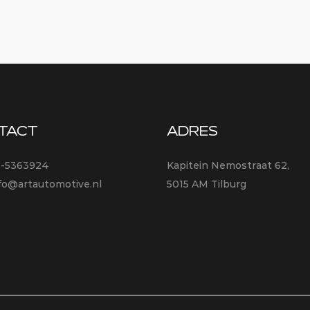
TACT
ADRES
3-5363924
Kapitein Nemostraat 62,
fo@artautomotive.nl
5015 AM Tilburg